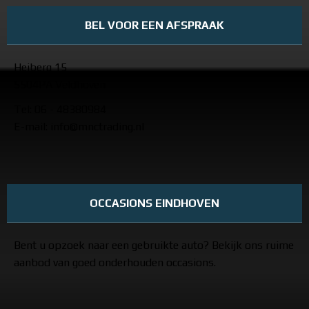
BEL VOOR EEN AFSPRAAK
Heiberg 15
5504PA Veldhoven
Tel: 06 - 48380984
E-mail: info@mnctrading.nl
OCCASIONS EINDHOVEN
Bent u opzoek naar een gebruikte auto? Bekijk ons ruime
aanbod van goed onderhouden occasions.