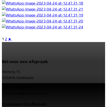
1
2
►
Bel voor een afspraak
Heiberg 15
5504PA Veldhoven
Tel: 06 - 48380984
E-mail: info@mnctrading.nl
Occasions Eindhoven