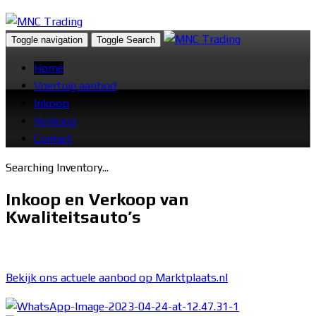
Toggle navigation
Toggle Search
MNC Trading
Occasions in Veldhoven
Home
Voertuig aanbod
Inkoop
Verkoop
Contact
Searching Inventory...
Inkoop en Verkoop van
Kwaliteitsauto’s
Bekijk ons actuele aanbod op Marktplaats.nl