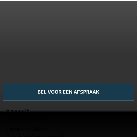
BEL VOOR EEN AFSPRAAK
Heiberg 15
5504PA Veldhoven
Tel: 06 - 48380984
E-mail: info@mnctrading.nl