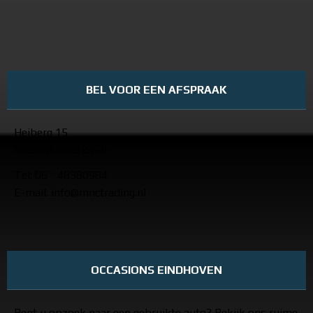
BEL VOOR EEN AFSPRAAK
Heiberg 15
5504PA Veldhoven
Tel: 06 - 48380984
E-mail: info@mnctrading.nl
OCCASIONS EINDHOVEN
Bent u opzoek naar een gebruikte auto? Bekijk ons ruime