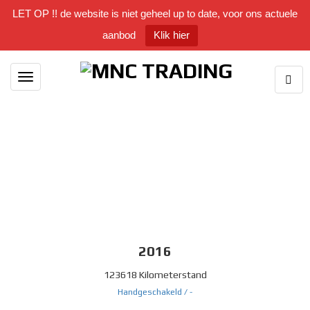
LET OP !! de website is niet geheel up to date, voor ons actuele
aanbod
Klik hier
Togg
Toggle
Sear
navigation
2016
123618 Kilometerstand
Handgeschakeld /
-