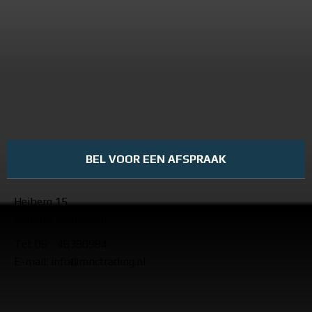
BEL VOOR EEN AFSPRAAK
Heiberg 15
5504PA Veldhoven
Tel: 06 - 48380984
E-mail: info@mnctrading.nl