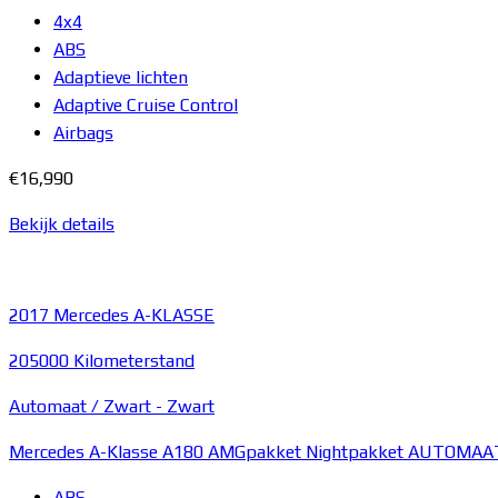
4x4
ABS
Adaptieve lichten
Adaptive Cruise Control
Airbags
€16,990
Bekijk details
2017
Mercedes A-KLASSE
205000 Kilometerstand
Automaat /
Zwart
-
Zwart
Mercedes A-Klasse A180 AMGpakket Nightpakket AUTOMAA
ABS