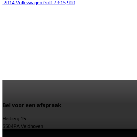
2014 Volkswagen Golf 7
€15,900
Bel voor een afspraak
Heiberg 15
5504PA Veldhoven